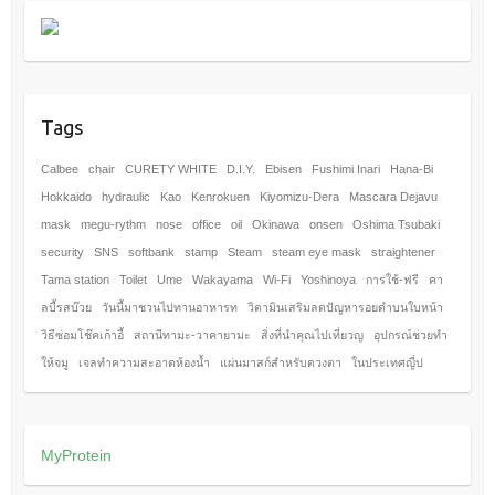
Tags
Calbee
chair
CURETY WHITE
D.I.Y.
Ebisen
Fushimi Inari
Hana-Bi
Hokkaido
hydraulic
Kao
Kenrokuen
Kiyomizu-Dera
Mascara Dejavu
mask
megu-rythm
nose
office
oil
Okinawa
onsen
Oshima Tsubaki
security
SNS
softbank
stamp
Steam
steam eye mask
straightener
Tama station
Toilet
Ume
Wakayama
Wi-Fi
Yoshinoya
การใช้-ฟรี
คา
ลบี้รสบ๊วย
วันนี้มาชวนไปทานอาหารท
วิตามินเสริมลดปัญหารอยดำบนใบหน้า
วิธีซ่อมโช๊คเก้าอี้
สถานีทามะ-วาคายามะ
สิ่งที่นำคุณไปเที่ยวญ
อุปกรณ์ช่วยทำ
ให้จมู
เจลทำความสะอาดห้องนํ้า
แผ่นมาสก์สำหรับดวงตา
ในประเทศญี่ป
MyProtein