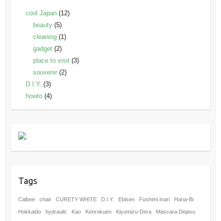
cool Japan
(12)
beauty
(5)
cleaning
(1)
gadget
(2)
place to visit
(3)
souvenir
(2)
D.I.Y.
(3)
howto
(4)
Tags
Calbee
chair
CURETY WHITE
D.I.Y.
Ebisen
Fushimi Inari
Hana-Bi
Hokkaido
hydraulic
Kao
Kenrokuen
Kiyomizu-Dera
Mascara Dejavu