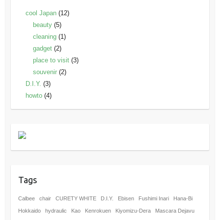
cool Japan
(12)
beauty
(5)
cleaning
(1)
gadget
(2)
place to visit
(3)
souvenir
(2)
D.I.Y.
(3)
howto
(4)
Tags
Calbee
chair
CURETY WHITE
D.I.Y.
Ebisen
Fushimi Inari
Hana-Bi
Hokkaido
hydraulic
Kao
Kenrokuen
Kiyomizu-Dera
Mascara Dejavu