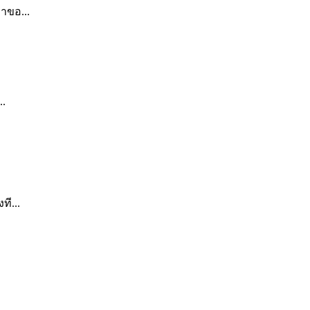
าขอ...
..
ี...