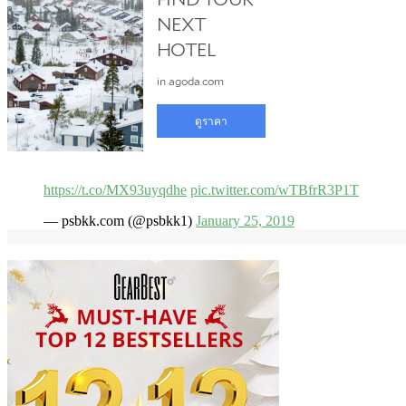
https://t.co/MX93uyqdhe
pic.twitter.com/wTBfrR3P1T
— psbkk.com (@psbkk1)
January 25, 2019