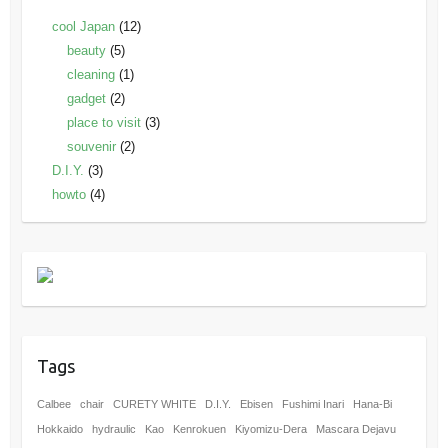
cool Japan
(12)
beauty
(5)
cleaning
(1)
gadget
(2)
place to visit
(3)
souvenir
(2)
D.I.Y.
(3)
howto
(4)
Tags
Calbee
chair
CURETY WHITE
D.I.Y.
Ebisen
Fushimi Inari
Hana-Bi
Hokkaido
hydraulic
Kao
Kenrokuen
Kiyomizu-Dera
Mascara Dejavu