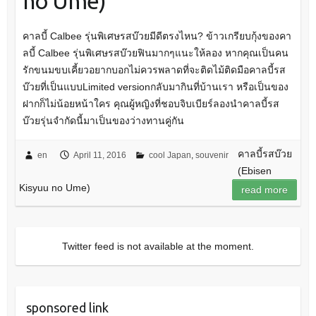
no Ume)
คาลบี้ Calbee รุ่นพิเศษรสบ๊วยมีดีตรงไหน? ข้าวเกรียบกุ้งของคา
ลบี้ Calbee รุ่นพิเศษรสบ๊วยฟินมากๆแนะให้ลอง หากคุณเป็นคน
รักขนมขบเคี้ยวอยากบอกไม่ควรพลาดที่จะติดไม้ติดมือคาลบี้รส
บ๊วยที่เป็นแบบLimited versionกลับมากินที่บ้านเรา หรือเป็นของ
ฝากก็ไม่น้อยหน้าใคร คุณผู้หญิงที่ชอบจิบเบียร์ลองนำคาลบี้รส
บ๊วยรุ่นจำกัดนี้มาเป็นของว่างทานคู่กัน
คาลบี้รสบ๊วย
en
April 11, 2016
cool Japan
,
souvenir
(Ebisen
Kisyuu no Ume)
read more
Twitter feed is not available at the moment.
sponsored link