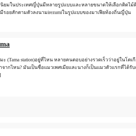
เป็นที่นิยมในประเทศญี่ปุ่นมีหลายรูปแบบและหลายขนาดให้เลือกติดไ
ันมีรอยสักตามตัวลงนามirezumiในรูปแบบของมาเฟียท้องถิ่นญี่ปุ่น
ama
(Tama station)อยู่ที่ไหน หลายคนตอบอย่างรวดเร็วว่าอยู่ในโตเกีย
มะมาจากไหน? มันเป็นชื่อแมวเพศเมียและนางก็เป็นแมวตัวแรกที่ได้
]