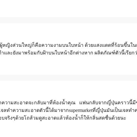
้หญิงส่วนใหญ่ก็คือความงามบนใบหน้า ด้วยแสงแดดที่ร้อนขึ้นในแต
และยังมาพร้อมกับฝ้าบนใบหน้าอีกต่างหาก ผลิตภัณฑ์ตัวนี้เรียกว่า
รกความสะอาดจะกลับมาที่ห้องนํ้าคุณ แฟนกลับจากญี่ปุ่นคราวนี้ม
บเจลทำความสะอาดตัวนี้ได้มาจากsupermarketที่ญี่ปุ่นมันเป็นเจ
อบจริงๆด้วยโถส้วมดูสะอาดแล้วห้องนํ้าก็ให้กลิ่นสดชื่นด้วยนะ