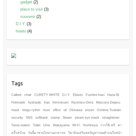
gadget
(2)
place to visit
(3)
souvenir
(2)
D.I.Y.
(3)
howto
(4)
Tags
Calbee
chair
CURETY WHITE
D.I.Y.
Ebisen
Fushimi Inari
Hana-Bi
Hokkaido
hydraulic
Kao
Kenrokuen
Kiyomizu-Dera
Mascara Dejavu
mask
megu-rythm
nose
office
oil
Okinawa
onsen
Oshima Tsubaki
security
SNS
softbank
stamp
Steam
steam eye mask
straightener
Tama station
Toilet
Ume
Wakayama
Wi-Fi
Yoshinoya
การใช้-ฟรี
คา
ลบี้รสบ๊วย
วันนี้มาชวนไปทานอาหารท
วิตามินเสริมลดปัญหารอยดำบนใบหน้า